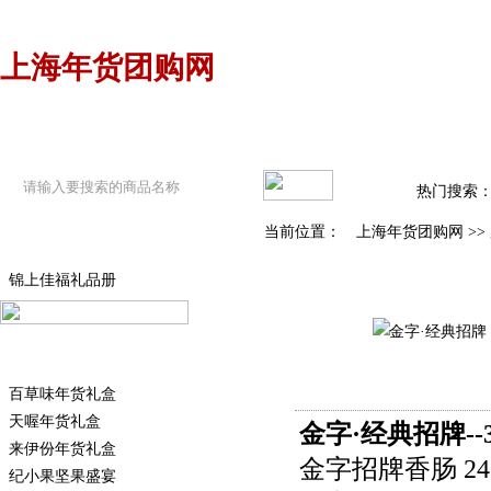
上海年货团购网
网站首页
年货团购
年货资讯
热门搜索
当前位置：
上海年货团购网
>>
年货综合多选卡
锦上佳福礼品册
品牌干炒货
百草味年货礼盒
天喔年货礼盒
金字·经典招牌--
来伊份年货礼盒
金字招牌香肠 24
纪小果坚果盛宴