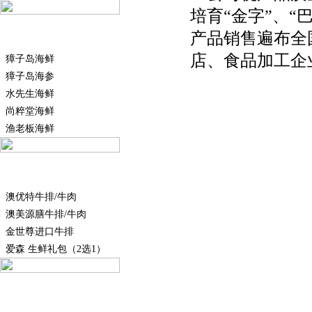
培育“金字”、“
海鲜大礼包
产品销售遍布全
店、食品加工企
獐子岛海鲜
獐子岛海参
水先生海鲜
尚粹堂海鲜
渔老板海鲜
生鲜肉类
澳优特牛排/牛肉
澳美源膳牛排/牛肉
金世尊进口牛排
爱森 生鲜礼包（2选1）
腊味熟食礼盒