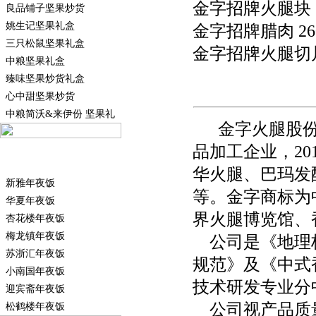
金字招牌火腿块 2
良品铺子坚果炒货
姚生记坚果礼盒
金字招牌腊肉 26
三只松鼠坚果礼盒
金字招牌火腿切片 
中粮坚果礼盒
臻味坚果炒货礼盒
心中甜坚果炒货
中粮简沃&来伊份 坚果礼
金字火腿股份
品加工企业，20
年夜饭半成品
华火腿、巴玛发
新雅年夜饭
等。金字商标为
华夏年夜饭
界火腿博览馆、
杏花楼年夜饭
梅龙镇年夜饭
公司是《地理标
苏浙汇年夜饭
规范》及《中式
小南国年夜饭
技术研发专业分
迎宾斋年夜饭
公司视产品质量
松鹤楼年夜饭