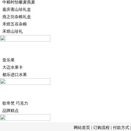
中粮时怡藜麦燕麦
嘉庆斋山珍礼盒
燕之坊杂粮礼盒
禾煜五谷杂粮
禾煜山珍礼
水果礼盒
壹乐果
大迈水果卡
都乐进口水果
特色年货
歌帝梵 巧克力
品牌糕点
网站首页
|
订购流程
|
付款方式