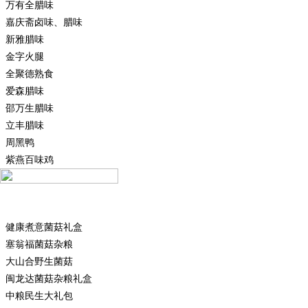
万有全腊味
嘉庆斋卤味、腊味
新雅腊味
金字火腿
全聚德熟食
爱森腊味
邵万生腊味
立丰腊味
周黑鸭
紫燕百味鸡
菌菇杂粮礼盒
健康煮意菌菇礼盒
塞翁福菌菇杂粮
大山合野生菌菇
闽龙达菌菇杂粮礼盒
中粮民生大礼包